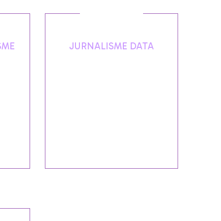
SME
JURNALISME DATA
an
Platform berupa Data Hub,
epada
Ruang Belajar Online, Tools
sus
yang mendukung jurnalis
utan
menghasilkan karya jurnalistik
n
berdasarkan kumpulan fakta
 isu-
dari data terbuka.