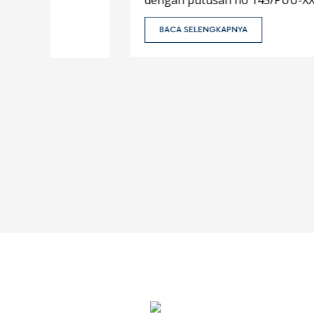
dengan putusan no 145/PUU-XXIII/2025...
BACA SELENGKAPNYA