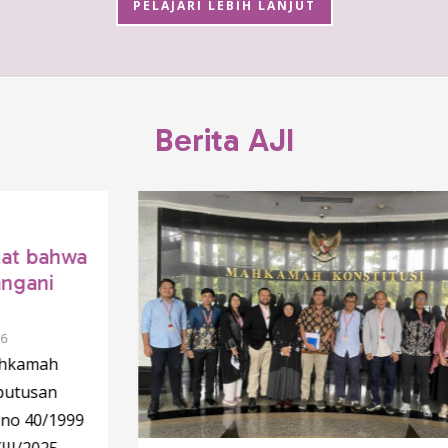
PELAJARI LEBIH LANJUT
Berita AJI
wa
999