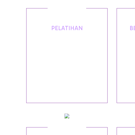
PELATIHAN
B
Training AJI untuk mengetahui
A
dan mendalami seluk beluk
Init
jurnalistik, baik itu Media Cetak,
cek
Media Online, trik dan tips
dan
menulis artikel, redaksi, layout,
peng
dan teknik wawancara.
ruju