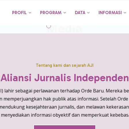
arasi Koalisi Keberlan
PROFIL
PROGRAM
DATA
INFORMASI
Media
BACA SELENGKAPNYA
Tentang kami dan sejarah AJI
Aliansi Jurnalis Independen
AJI) lahir sebagai perlawanan terhadap Orde Baru. Mereka 
 memperjuangkan hak publik atas informasi. Setelah Orde B
endukung kesejahteraan jurnalis, dan melawan kekerasan te
menyediakan informasi obyektif dan memperkuat kebebasan