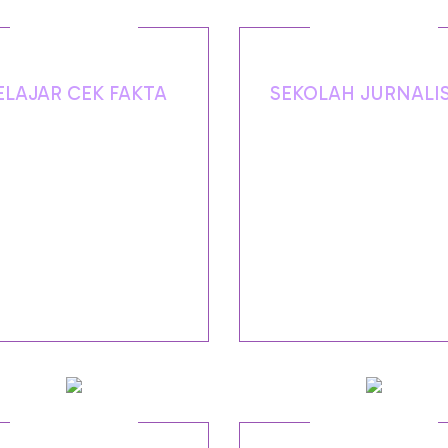
ELAJAR CEK FAKTA
SEKOLAH JURNALI
JI didukung Google News
Program, short-course d
iative memberikan pelatihan
beasiswa yang diberikan k
 fakta ke media-media lokal
jurnalis, berupa biaya kur
 kampus untuk mendorong
dan biaya operasional lip
uatan peran media sebagai
yang dalam peningkata
kan informasi yang kredibel.
kapasitas liputan mengenai
isu terkini.