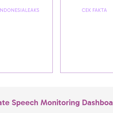
INDONESIALEAKS
CEK FAKTA
form mandiri bagi informan
Proyek kolaboratif pengec
ublik untuk menghadirkan
fakta yang dibangun di ata
mberitaan berkualitas dan
Yudistira oleh MAFINDO 
enyuarakan kepentingan
media online yang tergabu
ik dengan membagi data ke
AJI dan AMSI serta diduk
redaksi media massa.
oleh Google News Initiati
ate Speech Monitoring Dashboa