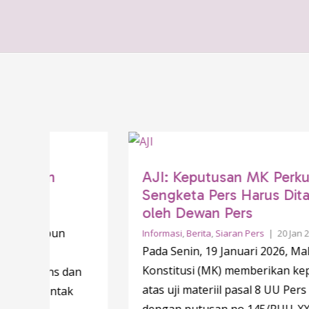
an
AJI: Keputusan MK Perkuat bah
Sengketa Pers Harus Ditangani
oleh Dewan Pers
upun
Informasi
,
Berita
,
Siaran Pers
|
20 Jan 26
Pada Senin, 19 Januari 2026, Mahkamah
Konstitusi (MK) memberikan keputusan
ons dan
atas uji materiil pasal 8 UU Pers no 40/1
ontak